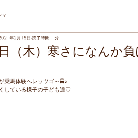
phy
2021年2月18日
読了時間: 1分
日（木）寒さになんか負
が乗馬体験へレッツゴ～🚍♪
くしている様子の子ども達♡