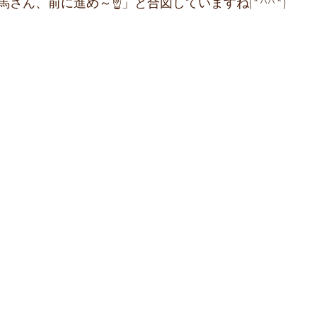
さん、前に進め～☝」と合図していますね(*^^*)