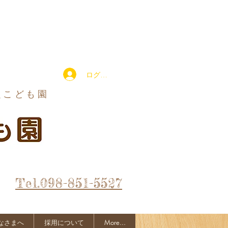
ログイン
定こども園
Tel.098-851-5527
なさまへ
採用について
More...