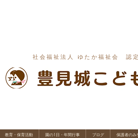
社会福祉法人 ゆたか福祉会 認
教育・保育活動
園の1日・年間行事
ブログ
保護者のみ