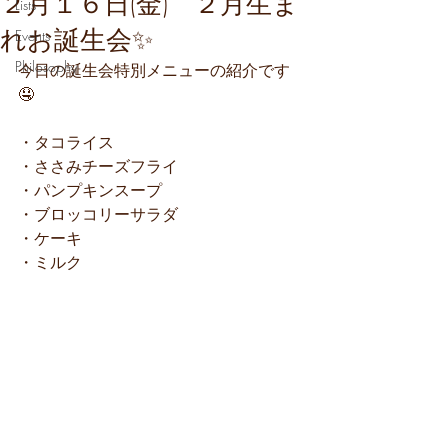
２月１６日(金) ２月生ま
Lists
れお誕生会✨
Events
Philosophy
今日の誕生会特別メニューの紹介です
🤤
・タコライス
・ささみチーズフライ
・パンプキンスープ
・ブロッコリーサラダ
・ケーキ
・ミルク