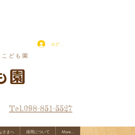
ログイン
定こども園
Tel.098-851-5527
なさまへ
採用について
More...