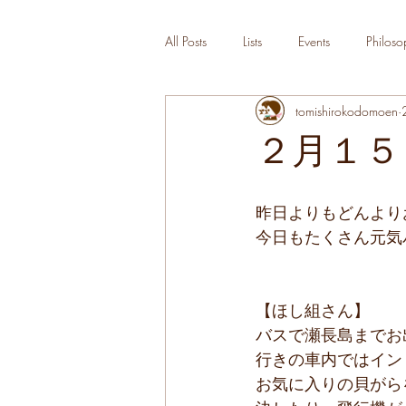
All Posts
Lists
Events
Philoso
tomishirokodomoen
２月１５
昨日よりもどんより
今日もたくさん元気
【ほし組さん】
バスで瀬長島までお
行きの車内ではイン
お気に入りの貝がら