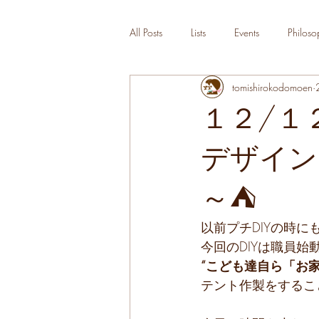
All Posts
Lists
Events
Philoso
tomishirokodomoen
１２/１
デザイン
～⛺
以前プチDIYの時
今回のDIYは職員始
“こども達自ら「お
テント作製をするこ