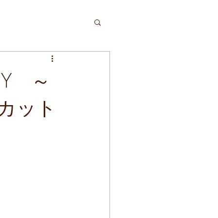
IY ～
カット