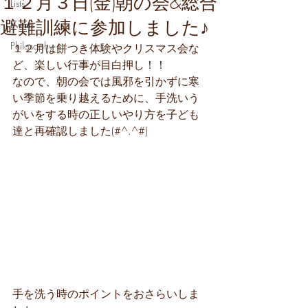
１２月３日(金)朝の会&総合
Lists
避難訓練に参加しました♪
Events
Philosophy
１２月は餅つき体験やクリスマス会な
ど、楽しい行事が目白押し！！
なので、朝の会では風邪を引かずに寒
い季節を乗り越えるために、手洗いう
がいをする時の正しいやり方を子ども
達と再確認しました(#^.^#)
手を洗う時のポイントをおさらいしま