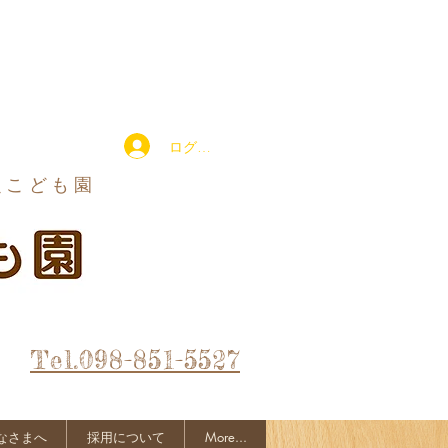
ログイン
定こども園
Tel.098-851-5527
なさまへ
採用について
More...