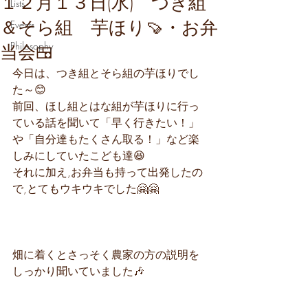
１２月１３日(水) つき組
Lists
＆そら組 芋ほり🍠・お弁
Events
Philosophy
当会🍱
今日は、つき組とそら組の芋ほりでし
た～😊
前回、ほし組とはな組が芋ほりに行っ
ている話を聞いて「早く行きたい！」
や「自分達もたくさん取る！」など楽
しみにしていたこども達😆
それに加え,お弁当も持って出発したの
で,とてもウキウキでした🤗🤗
畑に着くとさっそく農家の方の説明を
しっかり聞いていました🎶