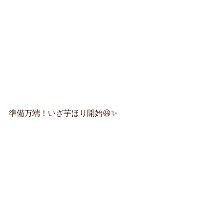
準備万端！いざ芋ほり開始😆✨