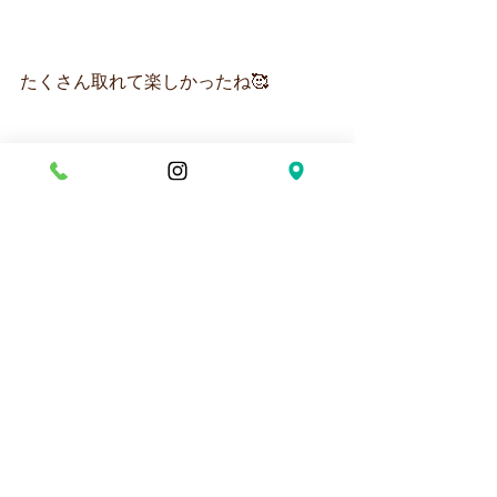
たくさん取れて楽しかったね🥰
今日取れたお芋は２種類あったのです
が前回取れた芋も一緒にご紹介しま
す！
左から
中の色が白いものが『ちゅらま