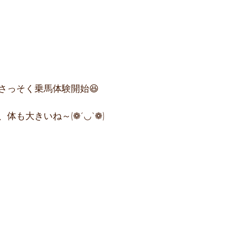
さっそく乗馬体験開始😆
体も大きいね～(❁´◡`❁)