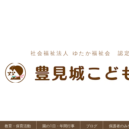
社会福祉法人 ゆたか福祉会 認
教育・保育活動
園の1日・年間行事
ブログ
保護者のみ