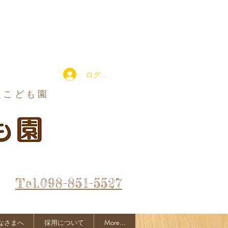
ログイン
定こども園
Tel.098-851-5527
なさまへ
採用について
More...