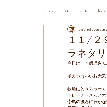
All Posts
Lists
Events
Philoso
tomishirokodomoen
１１/２９
ラネタリ
今日は、４歳児さん
ポカポカいいお天気
牧場にとうちゃーく
トレーナーさんと大
①馬の後ろに行かな