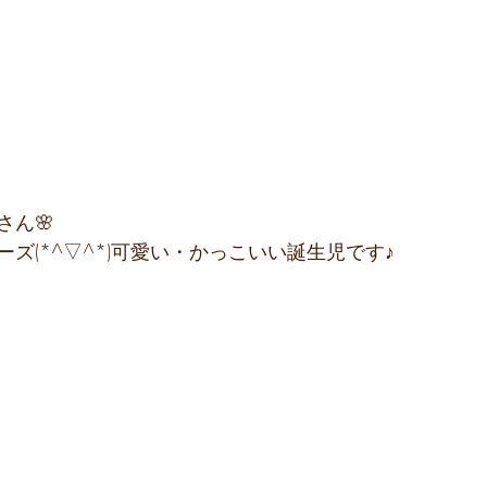
さん🌸
ズ(*^▽^*)可愛い・かっこいい誕生児です♪