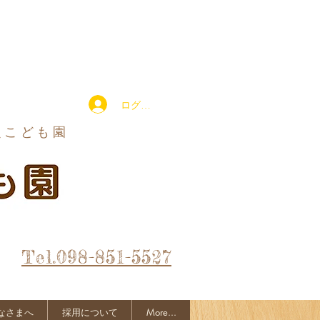
ログイン
定こども園
Tel.098-851-5527
なさまへ
採用について
More...