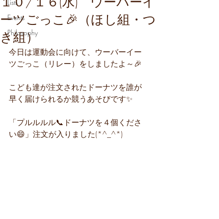
１０/１６(水) ウーバーイ
Lists
ーツごっこ🎉（ほし組・つ
Events
Philosophy
き組）
今日は運動会に向けて、ウーバーイー
ツごっこ（リレー）をしましたよ～🎉
こども達が注文されたドーナツを誰が
早く届けられるか競うあそびです✨
「プルルルル📞ドーナツを４個くださ
い😄」注文が入りました(*^_^*)