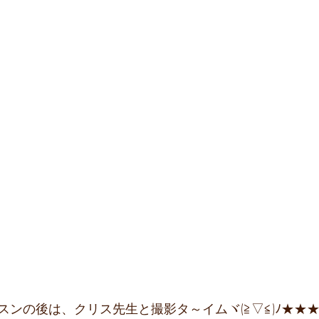
スンの後は、クリス先生と撮影タ～イムヾ(≧▽≦)ﾉ★★