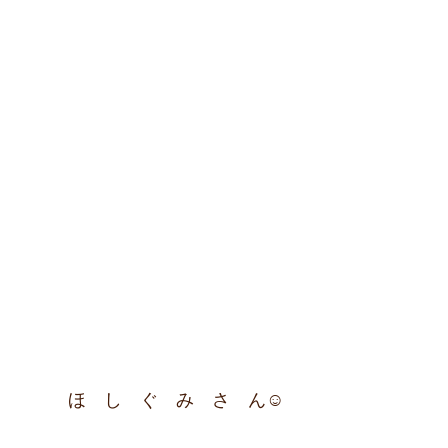
　　　　ほ　し　ぐ　み　さ　ん☺