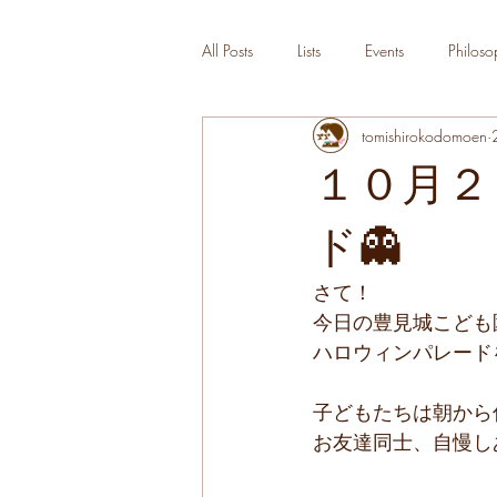
All Posts
Lists
Events
Philoso
tomishirokodomoen
１０月２
ド👻
さて！
今日の豊見城こども
ハロウィンパレード
子どもたちは朝から
お友達同士、自慢しあ