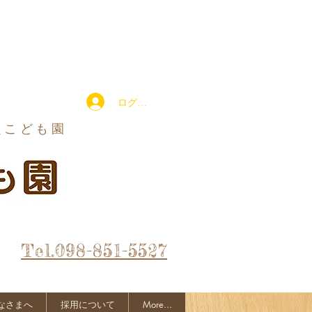
ログイン
定こども園
Tel.098-851-5527
なさまへ
採用について
More...