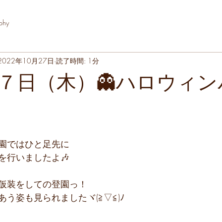
phy
2022年10月27日
読了時間: 1分
７日（木）👻ハロウィン
園ではひと足先に
を行いましたよ🎶
仮装をしての登園っ！
う姿も見られましたヾ(≧▽≦)ﾉ