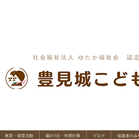
社会福祉法人 ゆたか福祉会 認
教育・保育活動
園の1日・年間行事
ブログ
保護者のみ