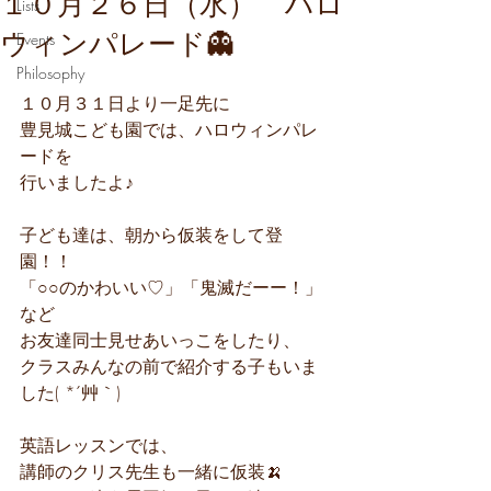
１０月２６日（水） ハロ
Lists
ウィンパレード👻
Events
Philosophy
１０月３１日より一足先に
豊見城こども園では、ハロウィンパレ
ードを
行いましたよ♪
子ども達は、朝から仮装をして登
園！！
「○○のかわいい♡」「鬼滅だーー！」
など
お友達同士見せあいっこをしたり、
クラスみんなの前で紹介する子もいま
した( *´艸｀)
英語レッスンでは、
講師のクリス先生も一緒に仮装🍌