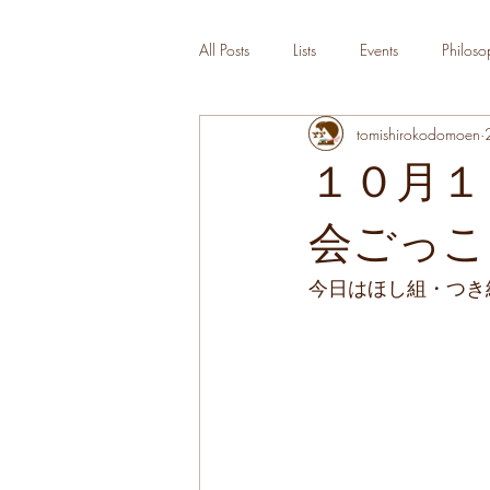
All Posts
Lists
Events
Philoso
tomishirokodomoen
１０月１
会ごっこ
今日はほし組・つき