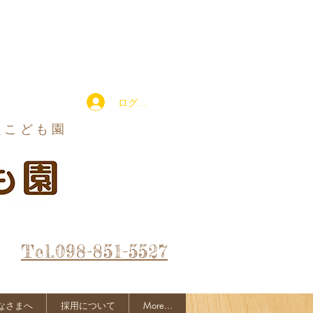
ログイン
定こども園
Tel.098-851-5527
なさまへ
採用について
More...