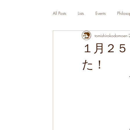
All Posts
Lists
Events
Philoso
tomishirokodomoen
１月２５
た！