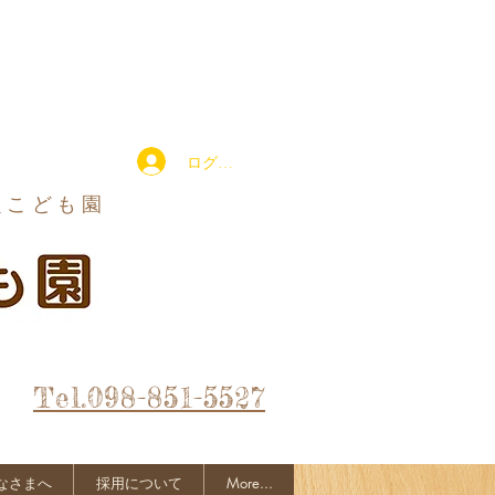
ログイン
定こども園
Tel.098-851-5527
なさまへ
採用について
More...