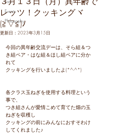
３月１３日（月）異年齢で
Lists
レッツ！クッキングヾ
Events
Philosophy
(≧▽≦)ﾉ
更新日：
2023年3月15日
今回の異年齢交流デーは、そら組＆つ
き組ペア・はな組＆ほし組ペアに分か
れて
クッキングを行いましたよ(*^-^*)
各クラス玉ねぎを使用する料理という
事で、
つき組さんが愛情こめて育てた畑の玉
ねぎを収穫し
クッキングの前にみんなにおすそわけ
してくれました♪