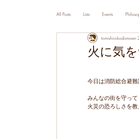
All Posts
Lists
Events
Philoso
tomishirokodomoen
火に気を
今日は消防総合避難
みんなの街を守って
火災の恐ろしさを教