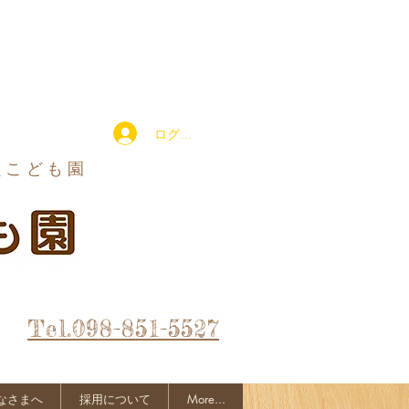
ログイン
定こども園
Tel.098-851-5527
なさまへ
採用について
More...