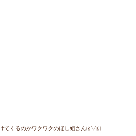
てくるのかワクワクのほし組さん(≧▽≦)