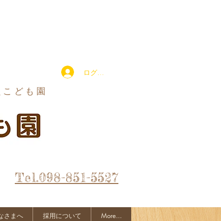
ログイン
定こども園
Tel.098-851-5527
なさまへ
採用について
More...