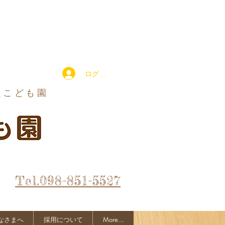
ログイン
定こども園
Tel.098-851-5527
なさまへ
採用について
More...