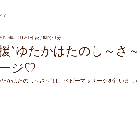
phy
2022年10月20日
読了時間: 1分
援”ゆたかはたのし～さ～
ージ♡
ゆたかはたのし～さ～”は、ベビーマッサージを行いまし