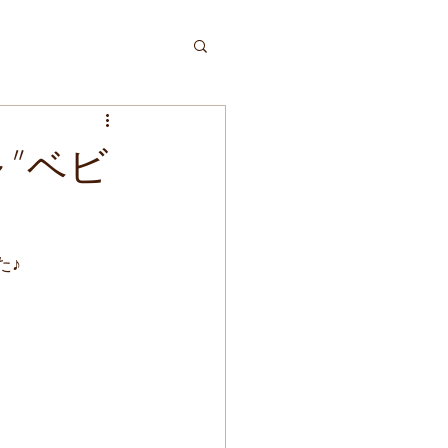
”ベビ
た♪