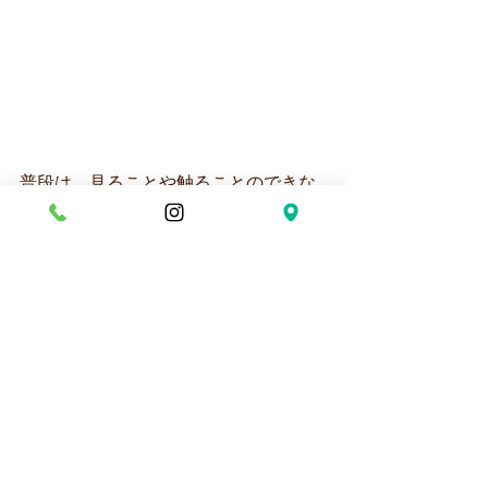
普段は、見ることや触ることのできな
い雪に大興奮のこども達😍