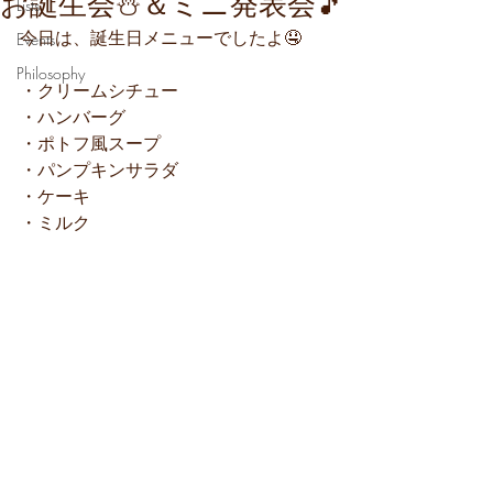
お誕生会⛄＆ミニ発表会🎵
Lists
今日は、誕生日メニューでしたよ🤤
Events
Philosophy
・クリームシチュー
・ハンバーグ
・ポトフ風スープ
・パンプキンサラダ
・ケーキ
・ミルク