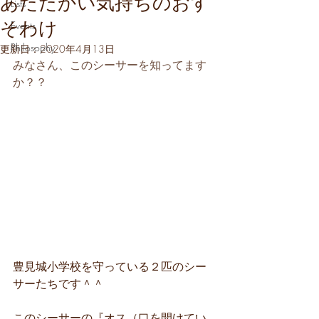
あたたかい気持ちのおす
Lists
そわけ
Events
Philosophy
更新日：
2020年4月13日
みなさん、このシーサーを知ってます
か？？
豊見城小学校を守っている２匹のシー
サーたちです＾＾
このシーサーの『オス（口を開けてい