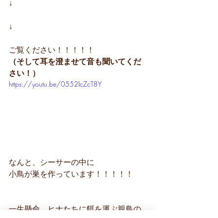
↓
↓　
ご覧ください！！！！！
（そして耳を澄ませて音も聞いてくだ
さい！）
https://youtu.be/0552IcZcT8Y
なんと、シーサーの中に
小鳥が巣を作っています！！！！！
一生懸命、ヒナたちに餌を運ぶ親鳥の